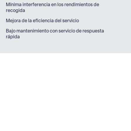
Mínima interferencia en los rendimientos de
recogida
Mejora de la eficiencia del servicio
Bajo mantenimiento con servicio de respuesta
rápida
Lectores a bordo
SISTEMA AUTOMATIZADO DE
LECTURA RFID UHF PARA EL
CONTROL DE VACIADOS Y LA
IDENTIFICACIÓN DE USUARIO.