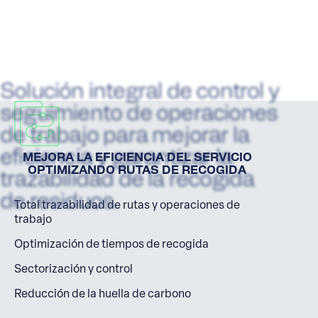
Solución integral de control y
seguimiento de operaciones
de trabajo para mejorar la
eficiencia y garantizar la
MEJORA LA EFICIENCIA DEL SERVICIO
OPTIMIZANDO RUTAS DE RECOGIDA
trazabilidad de la recogida
de residuos.
Total trazabilidad de rutas y operaciones de
trabajo
Optimización de tiempos de recogida
Sectorización y control
Reducción de la huella de carbono