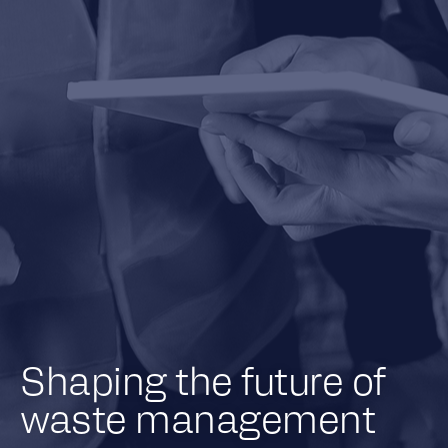
Shaping the future of
waste management​